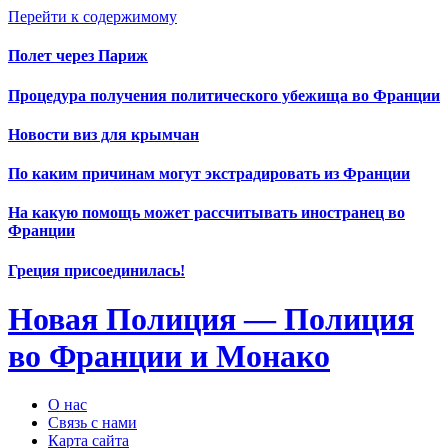
Перейти к содержимому
Полет через Париж
Процедура получения политического убежища во Франции
Новости виз для крымчан
По каким причинам могут экстрадировать из Франции
На какую помощь может рассчитывать иностранец во
Франции
Греция присоединилась!
Новая Полиция — Полиция
во Франции и Монако
О нас
Связь с нами
Карта сайта