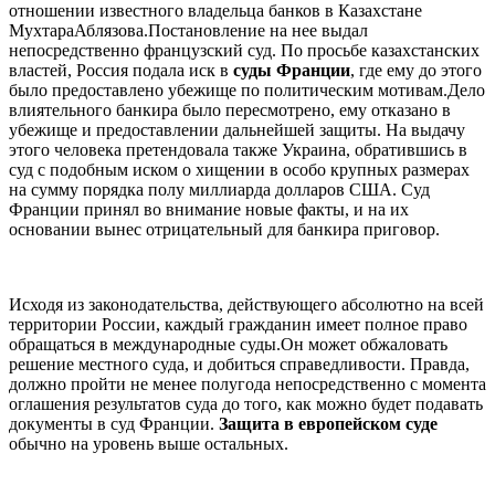
отношении известного владельца банков в Казахстане
МухтараАблязова.Постановление на нее выдал
непосредственно французский суд. По просьбе казахстанских
властей, Россия подала иск в
суды Франции
, где ему до этого
было предоставлено убежище по политическим мотивам.Дело
влиятельного банкира было пересмотрено, ему отказано в
убежище и предоставлении дальнейшей защиты. На выдачу
этого человека претендовала также Украина, обратившись в
суд с подобным иском о хищении в особо крупных размерах
на сумму порядка полу миллиарда долларов США. Суд
Франции принял во внимание новые факты, и на их
основании вынес отрицательный для банкира приговор.
Исходя из законодательства, действующего абсолютно на всей
территории России, каждый гражданин имеет полное право
обращаться в международные суды.Он может обжаловать
решение местного суда, и добиться справедливости. Правда,
должно пройти не менее полугода непосредственно с момента
оглашения результатов суда до того, как можно будет подавать
документы в суд Франции.
Защита в европейском суде
обычно на уровень выше остальных.