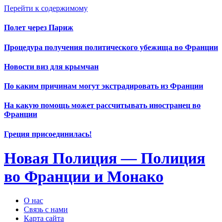
Перейти к содержимому
Полет через Париж
Процедура получения политического убежища во Франции
Новости виз для крымчан
По каким причинам могут экстрадировать из Франции
На какую помощь может рассчитывать иностранец во
Франции
Греция присоединилась!
Новая Полиция — Полиция
во Франции и Монако
О нас
Связь с нами
Карта сайта